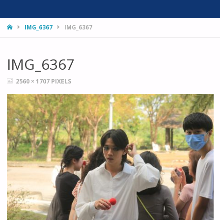
HOME
IMG_6367
IMG_6367
IMG_6367
FULL
2560 × 1707
PIXELS
SIZE