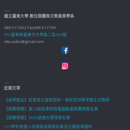
國立臺東大學 數位媒體與文教產業學系
089-517502 Fax089-517799
950臺東縣臺東市大學路二段369號
nttu.eidm@gmail.com
近期文章
【金榜題名】狂賀第九屆郭冠妤、林莉芸同學考取正式教師
【競賽得獎】第22屆技專校院電腦動畫競賽得獎名單
【競賽得獎】2026放視大賞得獎名單
115學年度個人申請面試錄取名單及志願選填通知