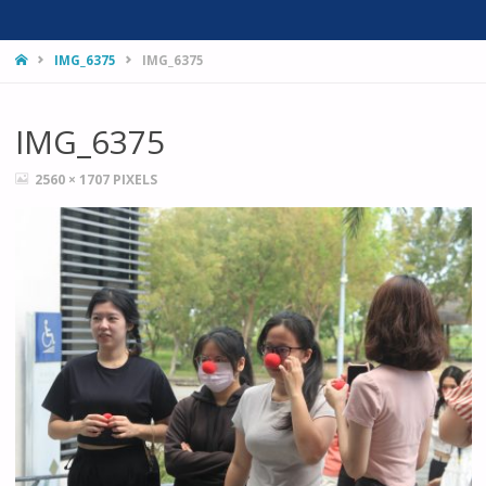
HOME
IMG_6375
IMG_6375
IMG_6375
FULL
2560 × 1707
PIXELS
SIZE