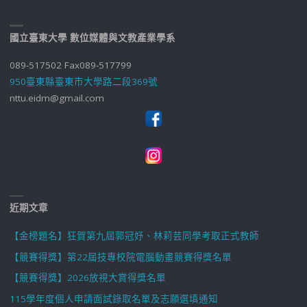
國立臺東大學 數位媒體與文教產業學系
089-517502 Fax089-517799
950臺東縣臺東市大學路二段369號
nttu.eidm@gmail.com
近期文章
【金榜題名】狂賀第九屆郭冠妤、林莉芸同學考取正式教師
【競賽得獎】第22屆技專校院電腦動畫競賽得獎名單
【競賽得獎】2026放視大賞得獎名單
115學年度個人申請面試錄取名單及志願選填通知