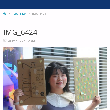
HOME
IMG_6424
IMG_6424
IMG_6424
FULL
2560 × 1707
PIXELS
SIZE