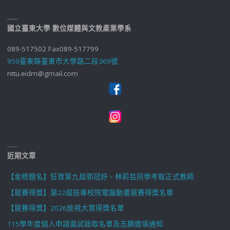
國立臺東大學 數位媒體與文教產業學系
089-517502 Fax089-517799
950臺東縣臺東市大學路二段369號
nttu.eidm@gmail.com
近期文章
【金榜題名】狂賀第九屆郭冠妤、林莉芸同學考取正式教師
【競賽得獎】第22屆技專校院電腦動畫競賽得獎名單
【競賽得獎】2026放視大賞得獎名單
115學年度個人申請面試錄取名單及志願選填通知