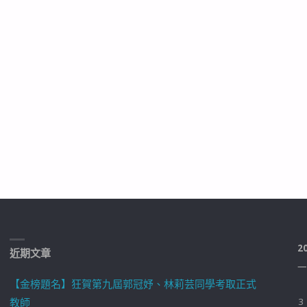
2
近期文章
一
【金榜題名】狂賀第九屆郭冠妤、林莉芸同學考取正式
教師
3