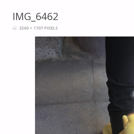
IMG_6462
FULL
2560 × 1707
PIXELS
SIZE