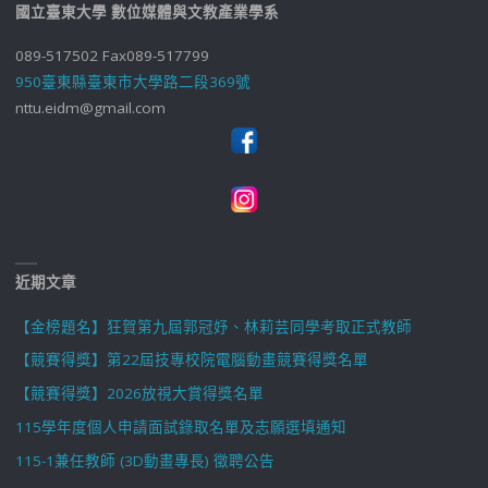
國立臺東大學 數位媒體與文教產業學系
089-517502 Fax089-517799
950臺東縣臺東市大學路二段369號
nttu.eidm@gmail.com
近期文章
【金榜題名】狂賀第九屆郭冠妤、林莉芸同學考取正式教師
【競賽得獎】第22屆技專校院電腦動畫競賽得獎名單
【競賽得獎】2026放視大賞得獎名單
115學年度個人申請面試錄取名單及志願選填通知
115-1兼任教師 (3D動畫專長) 徵聘公告