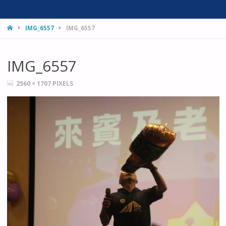
HOME
IMG_6557
IMG_6557
IMG_6557
FULL
2560 × 1707
PIXELS
SIZE