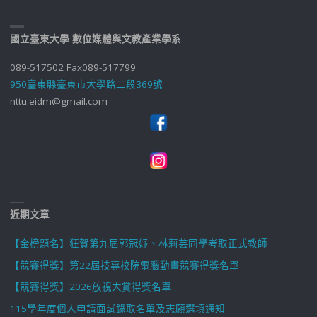
國立臺東大學 數位媒體與文教產業學系
089-517502 Fax089-517799
950臺東縣臺東市大學路二段369號
nttu.eidm@gmail.com
近期文章
【金榜題名】狂賀第九屆郭冠妤、林莉芸同學考取正式教師
【競賽得獎】第22屆技專校院電腦動畫競賽得獎名單
【競賽得獎】2026放視大賞得獎名單
115學年度個人申請面試錄取名單及志願選填通知