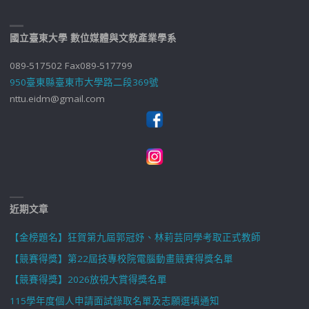
國立臺東大學 數位媒體與文教產業學系
089-517502 Fax089-517799
950臺東縣臺東市大學路二段369號
nttu.eidm@gmail.com
近期文章
【金榜題名】狂賀第九屆郭冠妤、林莉芸同學考取正式教師
【競賽得獎】第22屆技專校院電腦動畫競賽得獎名單
【競賽得獎】2026放視大賞得獎名單
115學年度個人申請面試錄取名單及志願選填通知