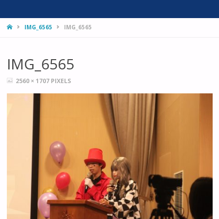
HOME
IMG_6565
IMG_6565
IMG_6565
FULL
2560 × 1707
PIXELS
SIZE