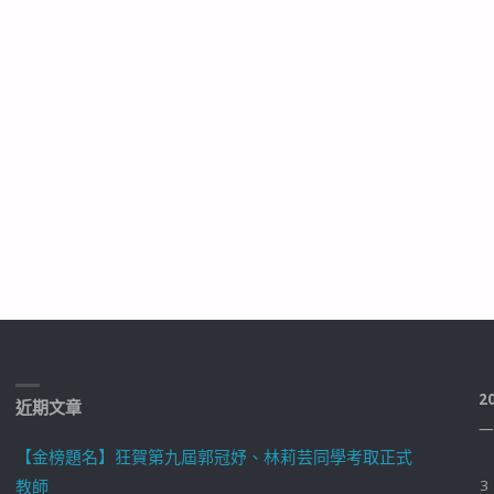
2
近期文章
一
【金榜題名】狂賀第九屆郭冠妤、林莉芸同學考取正式
教師
3