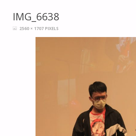
IMG_6638
FULL
2560 × 1707
PIXELS
SIZE