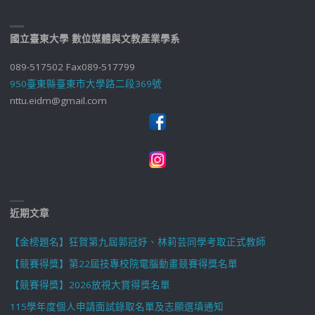
國立臺東大學 數位媒體與文教產業學系
089-517502 Fax089-517799
950臺東縣臺東市大學路二段369號
nttu.eidm@gmail.com
近期文章
【金榜題名】狂賀第九屆郭冠妤、林莉芸同學考取正式教師
【競賽得獎】第22屆技專校院電腦動畫競賽得獎名單
【競賽得獎】2026放視大賞得獎名單
115學年度個人申請面試錄取名單及志願選填通知