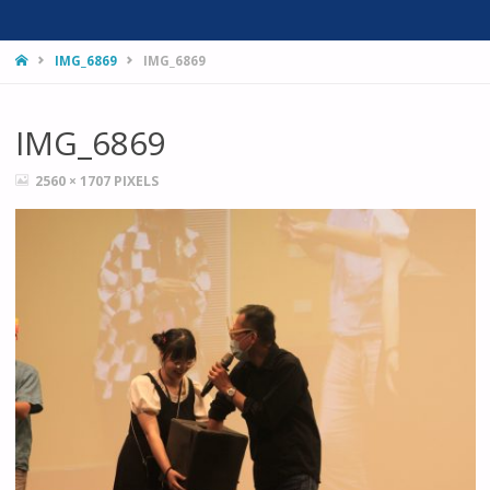
HOME
IMG_6869
IMG_6869
IMG_6869
FULL
2560 × 1707
PIXELS
SIZE