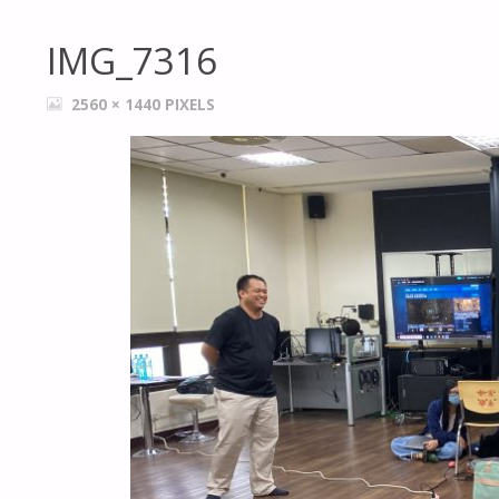
IMG_7316
FULL
2560 × 1440
PIXELS
SIZE