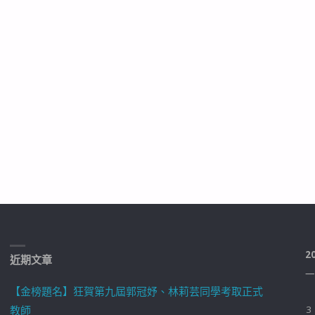
2
近期文章
一
【金榜題名】狂賀第九屆郭冠妤、林莉芸同學考取正式
教師
3