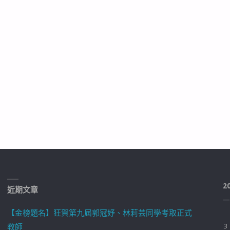
2
近期文章
一
【金榜題名】狂賀第九屆郭冠妤、林莉芸同學考取正式
教師
3