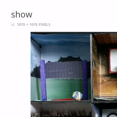
show
FULL
1015 × 1015
PIXELS
SIZE