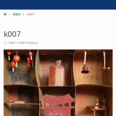
HOME
K007
K007
k007
FULL
1007 × 1007
PIXELS
SIZE