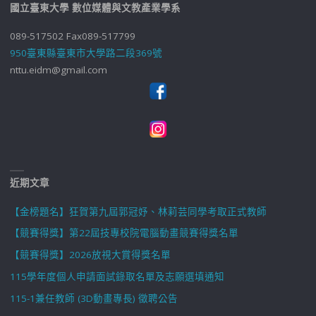
國立臺東大學 數位媒體與文教產業學系
089-517502 Fax089-517799
950臺東縣臺東市大學路二段369號
nttu.eidm@gmail.com
近期文章
【金榜題名】狂賀第九屆郭冠妤、林莉芸同學考取正式教師
【競賽得獎】第22屆技專校院電腦動畫競賽得獎名單
【競賽得獎】2026放視大賞得獎名單
115學年度個人申請面試錄取名單及志願選填通知
115-1兼任教師 (3D動畫專長) 徵聘公告