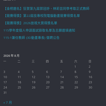
【金榜題名】狂賀第九屆郭冠妤、林莉芸同學考取正式教師
【競賽得獎】第22屆技專校院電腦動畫競賽得獎名單
【競賽得獎】2026放視大賞得獎名單
115學年度個人申請面試錄取名單及志願選填通知
115-1兼任教師 (3D動畫專長) 徵聘公告
2026 年 8 月
一
二
三
四
五
六
日
1
2
3
4
5
6
7
8
9
10
11
12
13
14
15
16
17
18
19
20
21
22
23
24
25
26
27
28
29
30
31
« 7 月