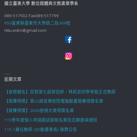
國立臺東大學 數位媒體與文教產業學系
089-517502 Fax089-517799
950臺東縣臺東市大學路二段369號
nttu.eidm@gmail.com
近期文章
【金榜題名】狂賀第九屆郭冠妤、林莉芸同學考取正式教師
【競賽得獎】第22屆技專校院電腦動畫競賽得獎名單
【競賽得獎】2026放視大賞得獎名單
115學年度個人申請面試錄取名單及志願選填通知
115-1兼任教師 (3D動畫專長) 徵聘公告