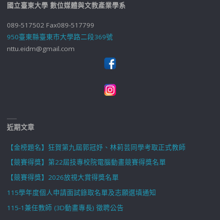
國立臺東大學 數位媒體與文教產業學系
089-517502 Fax089-517799
950臺東縣臺東市大學路二段369號
nttu.eidm@gmail.com
近期文章
【金榜題名】狂賀第九屆郭冠妤、林莉芸同學考取正式教師
【競賽得獎】第22屆技專校院電腦動畫競賽得獎名單
【競賽得獎】2026放視大賞得獎名單
115學年度個人申請面試錄取名單及志願選填通知
115-1兼任教師 (3D動畫專長) 徵聘公告