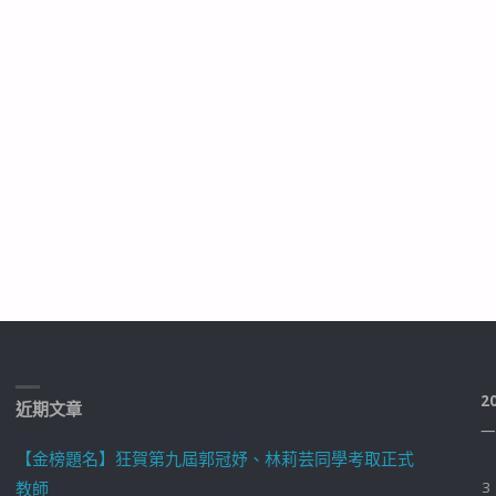
2
近期文章
一
【金榜題名】狂賀第九屆郭冠妤、林莉芸同學考取正式
教師
3