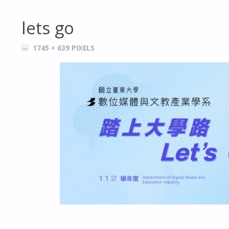
lets go
FULL
1745 × 639
PIXELS
SIZE