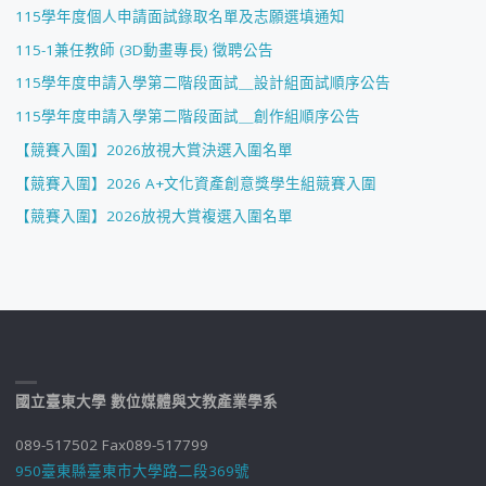
115學年度個人申請面試錄取名單及志願選填通知
115-1兼任教師 (3D動畫專長) 徵聘公告
115學年度申請入學第二階段面試＿設計組面試順序公告
115學年度申請入學第二階段面試＿創作組順序公告
【競賽入圍】2026放視大賞決選入圍名單
【競賽入圍】2026 A+文化資產創意獎學生組競賽入圍
【競賽入圍】2026放視大賞複選入圍名單
國立臺東大學 數位媒體與文教產業學系
089-517502 Fax089-517799
950臺東縣臺東市大學路二段369號