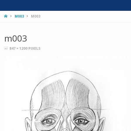
HOME
M003
M003
m003
FULL
847 × 1200
PIXELS
SIZE