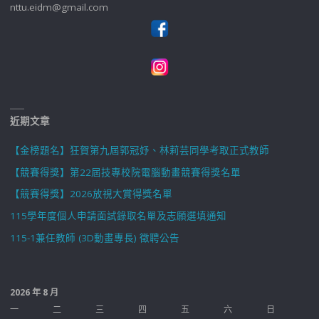
nttu.eidm@gmail.com
近期文章
【金榜題名】狂賀第九屆郭冠妤、林莉芸同學考取正式教師
【競賽得獎】第22屆技專校院電腦動畫競賽得獎名單
【競賽得獎】2026放視大賞得獎名單
115學年度個人申請面試錄取名單及志願選填通知
115-1兼任教師 (3D動畫專長) 徵聘公告
2026 年 8 月
一
二
三
四
五
六
日