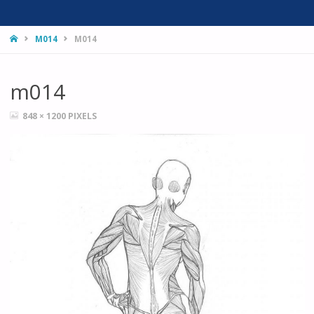
HOME
M014
M014
m014
FULL
848 × 1200
PIXELS
SIZE