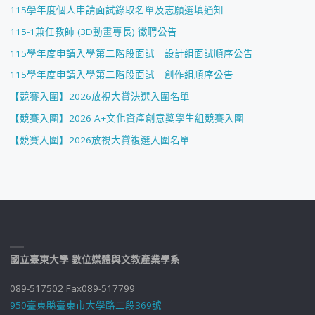
115學年度個人申請面試錄取名單及志願選填通知
115-1兼任教師 (3D動畫專長) 徵聘公告
115學年度申請入學第二階段面試＿設計組面試順序公告
115學年度申請入學第二階段面試＿創作組順序公告
【競賽入圍】2026放視大賞決選入圍名單
【競賽入圍】2026 A+文化資產創意獎學生組競賽入圍
【競賽入圍】2026放視大賞複選入圍名單
國立臺東大學 數位媒體與文教產業學系
089-517502 Fax089-517799
950臺東縣臺東市大學路二段369號