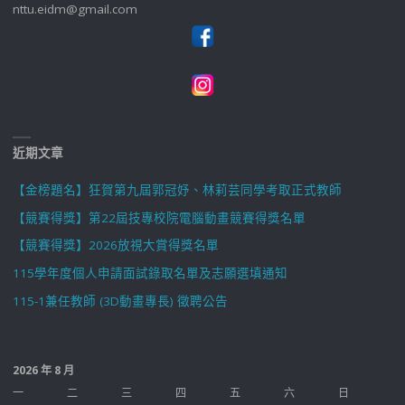
nttu.eidm@gmail.com
近期文章
【金榜題名】狂賀第九屆郭冠妤、林莉芸同學考取正式教師
【競賽得獎】第22屆技專校院電腦動畫競賽得獎名單
【競賽得獎】2026放視大賞得獎名單
115學年度個人申請面試錄取名單及志願選填通知
115-1兼任教師 (3D動畫專長) 徵聘公告
2026 年 8 月
一
二
三
四
五
六
日