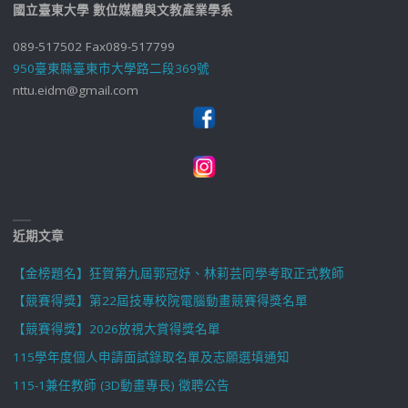
國立臺東大學 數位媒體與文教產業學系
089-517502 Fax089-517799
950臺東縣臺東市大學路二段369號
nttu.eidm@gmail.com
近期文章
【金榜題名】狂賀第九屆郭冠妤、林莉芸同學考取正式教師
【競賽得獎】第22屆技專校院電腦動畫競賽得獎名單
【競賽得獎】2026放視大賞得獎名單
115學年度個人申請面試錄取名單及志願選填通知
115-1兼任教師 (3D動畫專長) 徵聘公告