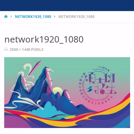
HOME
NETWORK1920_1080
NETWORK1920_1080
network1920_1080
FULL
2560 × 1440
PIXELS
SIZE