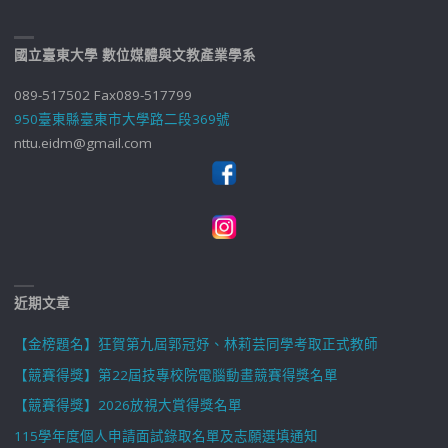
國立臺東大學 數位媒體與文教產業學系
089-517502 Fax089-517799
950臺東縣臺東市大學路二段369號
nttu.eidm@gmail.com
近期文章
【金榜題名】狂賀第九屆郭冠妤、林莉芸同學考取正式教師
【競賽得獎】第22屆技專校院電腦動畫競賽得獎名單
【競賽得獎】2026放視大賞得獎名單
115學年度個人申請面試錄取名單及志願選填通知