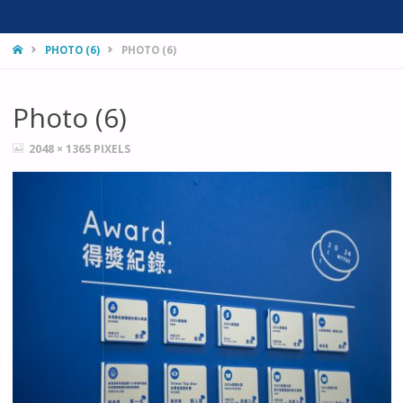
HOME
PHOTO (6)
PHOTO (6)
Photo (6)
FULL
2048 × 1365
PIXELS
SIZE