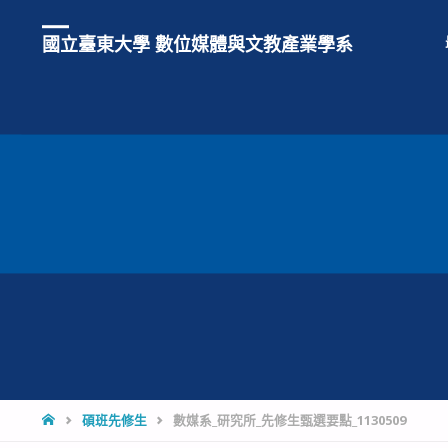
國立臺東大學 數位媒體與文教產業學系
HOME
碩班先修生
數媒系_研究所_先修生甄選要點_1130509