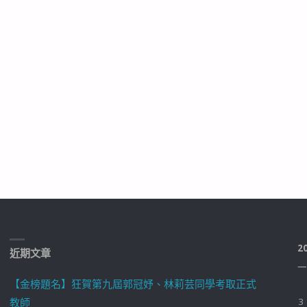
2
近期文章
一
【金榜題名】狂賀第九屆郭冠妤、林莉芸同學考取正式
教師
3