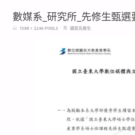
數媒系_研究所_先修生甄選要點
FULL
1588 × 2246
PIXELS
碩班先修生
SIZE