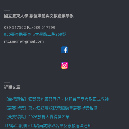
國立臺東大學 數位媒體與文教產業學系
089-517502 Fax089-517799
950臺東縣臺東市大學路二段369號
nttu.eidm@gmail.com
近期文章
【金榜題名】狂賀第九屆郭冠妤、林莉芸同學考取正式教師
【競賽得獎】第22屆技專校院電腦動畫競賽得獎名單
【競賽得獎】2026放視大賞得獎名單
115學年度個人申請面試錄取名單及志願選填通知