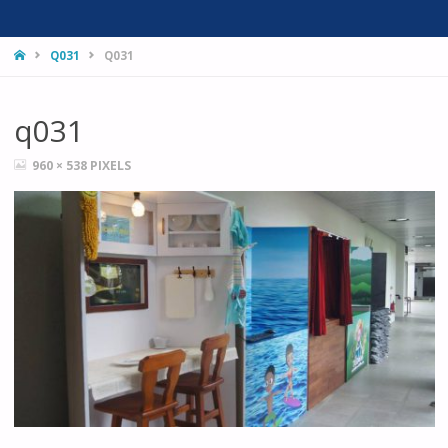
HOME
Q031
Q031
q031
FULL
960 × 538
PIXELS
SIZE