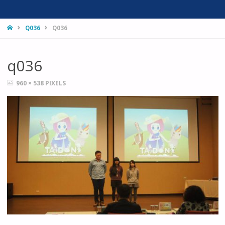
HOME
Q036
Q036
q036
FULL
960 × 538
PIXELS
SIZE