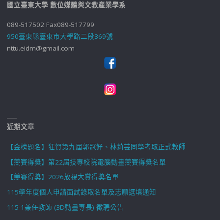
國立臺東大學 數位媒體與文教產業學系
089-517502 Fax089-517799
950臺東縣臺東市大學路二段369號
nttu.eidm@gmail.com
近期文章
【金榜題名】狂賀第九屆郭冠妤、林莉芸同學考取正式教師
【競賽得獎】第22屆技專校院電腦動畫競賽得獎名單
【競賽得獎】2026放視大賞得獎名單
115學年度個人申請面試錄取名單及志願選填通知
115-1兼任教師 (3D動畫專長) 徵聘公告