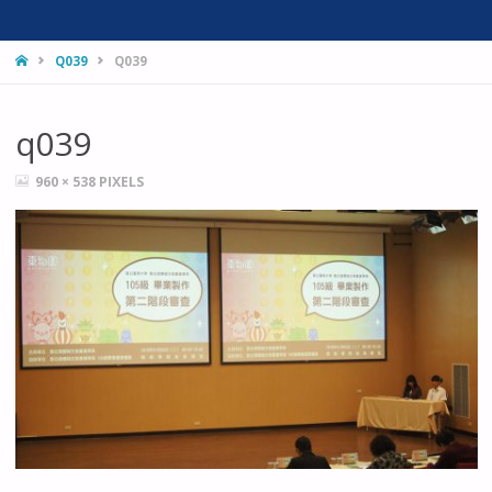
HOME
Q039
Q039
q039
FULL
960 × 538
PIXELS
SIZE