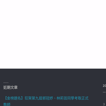
2
近期文章
一
【金榜題名】狂賀第九屆郭冠妤、林莉芸同學考取正式
教師
3