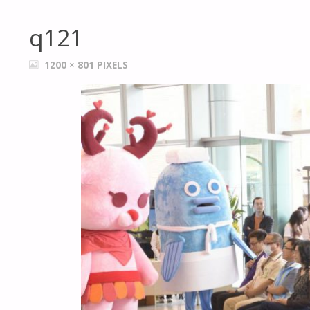
q121
FULL
1200 × 801
PIXELS
SIZE