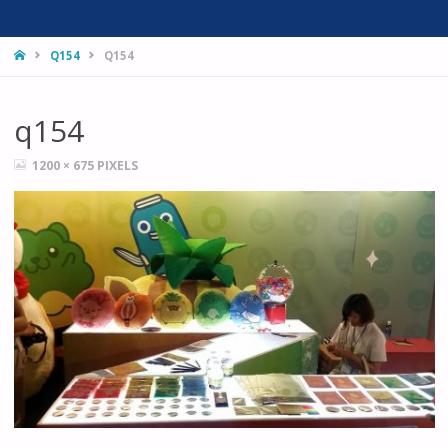
HOME
Q154
Q154
q154
FULL
1200 × 675
PIXELS
SIZE