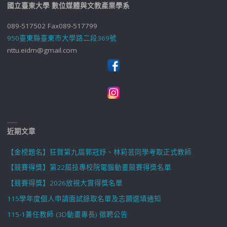
國立臺東大學 數位媒體與文教產業學系
089-517502 Fax089-517799
950臺東縣臺東市大學路二段369號
nttu.eidm@gmail.com
近期文章
【金榜題名】狂賀第九屆郭冠妤、林莉芸同學考取正式教師
【競賽得獎】第22屆技專校院電腦動畫競賽得獎名單
【競賽得獎】2026放視大賞得獎名單
115學年度個人申請面試錄取名單及志願選填通知
115-1兼任教師 (3D動畫專長) 徵聘公告