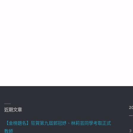
2
近期文章
一
【金榜題名】狂賀第九屆郭冠妤、林莉芸同學考取正式
教師
3