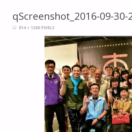
qScreenshot_2016-09-30-
FULL
814 × 1200
PIXELS
SIZE