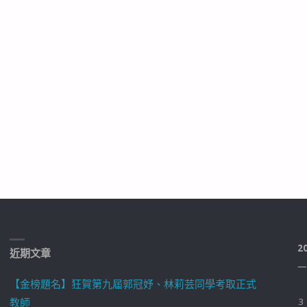
2
近期文章
一
【金榜題名】狂賀第九屆郭冠妤、林莉芸同學考取正式
教師
3