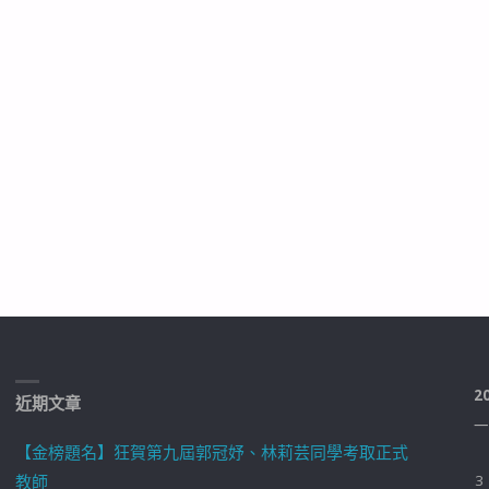
2
近期文章
一
【金榜題名】狂賀第九屆郭冠妤、林莉芸同學考取正式
教師
3