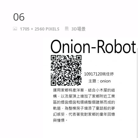
06
FULL
1705 × 2560
PIXELS
3D場景
SIZE