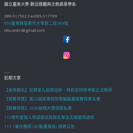
國立臺東大學 數位媒體與文教產業學系
089-517502 Fax089-517799
950臺東縣臺東市大學路二段369號
nttu.eidm@gmail.com
近期文章
【金榜題名】狂賀第九屆郭冠妤、林莉芸同學考取正式教師
【競賽得獎】第22屆技專校院電腦動畫競賽得獎名單
【競賽得獎】2026放視大賞得獎名單
115學年度個人申請面試錄取名單及志願選填通知
115-1兼任教師 (3D動畫專長) 徵聘公告