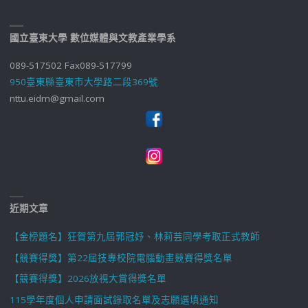
國立臺東大學 數位媒體與文教產業學系
089-517502 Fax089-517799
950臺東縣臺東市大學路二段369號
nttu.eidm@gmail.com
近期文章
【金榜題名】狂賀第九屆郭冠妤、林莉芸同學考取正式教師
【競賽得獎】第22屆技專校院電腦動畫競賽得獎名單
【競賽得獎】2026放視大賞得獎名單
115學年度個人申請面試錄取名單及志願選填通知