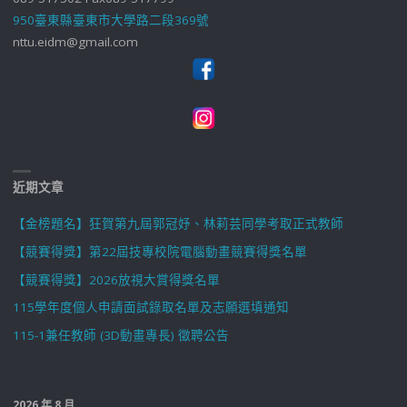
950臺東縣臺東市大學路二段369號
nttu.eidm@gmail.com
近期文章
【金榜題名】狂賀第九屆郭冠妤、林莉芸同學考取正式教師
【競賽得獎】第22屆技專校院電腦動畫競賽得獎名單
【競賽得獎】2026放視大賞得獎名單
115學年度個人申請面試錄取名單及志願選填通知
115-1兼任教師 (3D動畫專長) 徵聘公告
2026 年 8 月