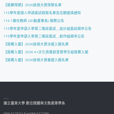
【競賽得獎】2026放視大賞得獎名單
115學年度個人申請面試錄取名單及志願選填通知
115-1兼任教師 (3D動畫專長) 徵聘公告
115學年度申請入學第二階段面試＿設計組面試順序公告
115學年度申請入學第二階段面試＿創作組順序公告
【競賽入圍】2026放視大賞決選入圍名單
【競賽入圍】2026 A+文化資產創意獎學生組競賽入圍
【競賽入圍】2026放視大賞複選入圍名單
國立臺東大學 數位媒體與文教產業學系
089-517502 Fax089-517799