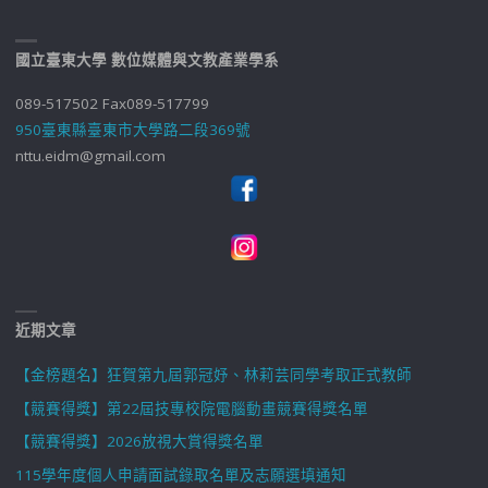
國立臺東大學 數位媒體與文教產業學系
089-517502 Fax089-517799
950臺東縣臺東市大學路二段369號
nttu.eidm@gmail.com
近期文章
【金榜題名】狂賀第九屆郭冠妤、林莉芸同學考取正式教師
【競賽得獎】第22屆技專校院電腦動畫競賽得獎名單
【競賽得獎】2026放視大賞得獎名單
115學年度個人申請面試錄取名單及志願選填通知