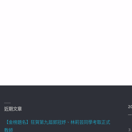
2
近期文章
一
【金榜題名】狂賀第九屆郭冠妤、林莉芸同學考取正式
教師
3