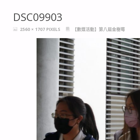
DSC09903
FULL
2560 × 1707
PIXELS
【數媒活動】第八屆金樹莓
SIZE