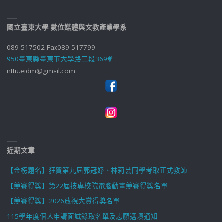
國立臺東大學 數位媒體與文教產業學系
089-517502 Fax089-517799
950臺東縣臺東市大學路二段369號
nttu.eidm@gmail.com
近期文章
【金榜題名】狂賀第九屆郭冠妤、林莉芸同學考取正式教師
【競賽得獎】第22屆技專校院電腦動畫競賽得獎名單
【競賽得獎】2026放視大賞得獎名單
115學年度個人申請面試錄取名單及志願選填通知