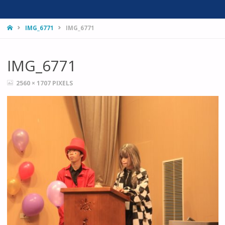
HOME
IMG_6771
IMG_6771
IMG_6771
FULL
2560 × 1707
PIXELS
SIZE