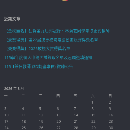
近期文章
【金榜題名】狂賀第九屆郭冠妤、林莉芸同學考取正式教師
【競賽得獎】第22屆技專校院電腦動畫競賽得獎名單
【競賽得獎】2026放視大賞得獎名單
115學年度個人申請面試錄取名單及志願選填通知
115-1兼任教師 (3D動畫專長) 徵聘公告
2026 年 8 月
一
二
三
四
五
六
日
1
2
3
4
5
6
7
8
9
10
11
12
13
14
15
16
17
18
19
20
21
22
23
24
25
26
27
28
29
30