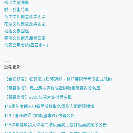
松山文創園區
駁二藝術特區
台中文化創意產業園區
花蓮文化創意產業園區
嘉酒文創園區
臺南文化創意產業園區
信義公民會館(四四南村)
近期更新
【金榜題名】狂賀第九屆郭冠妤、林莉芸同學考取正式教師
【競賽得獎】第22屆技專校院電腦動畫競賽得獎名單
【競賽得獎】2026放視大賞得獎名單
115學年度個人申請面試錄取名單及志願選填通知
115-1兼任教師 (3D動畫專長) 徵聘公告
115學年度申請入學第二階段面試＿設計組面試順序公告