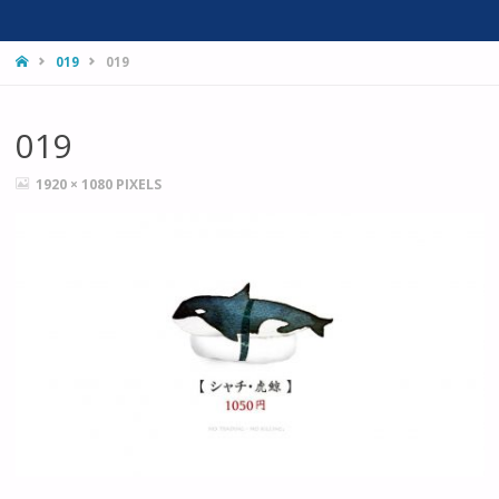
HOME
019
019
019
FULL
1920 × 1080
PIXELS
SIZE