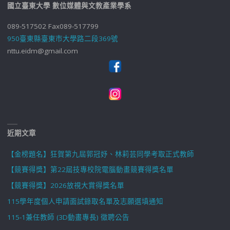
國立臺東大學 數位媒體與文教產業學系
089-517502 Fax089-517799
950臺東縣臺東市大學路二段369號
nttu.eidm@gmail.com
近期文章
【金榜題名】狂賀第九屆郭冠妤、林莉芸同學考取正式教師
【競賽得獎】第22屆技專校院電腦動畫競賽得獎名單
【競賽得獎】2026放視大賞得獎名單
115學年度個人申請面試錄取名單及志願選填通知
115-1兼任教師 (3D動畫專長) 徵聘公告