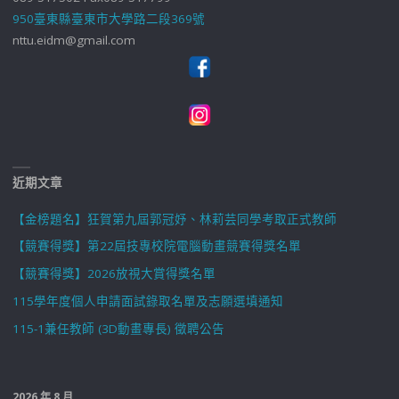
950臺東縣臺東市大學路二段369號
nttu.eidm@gmail.com
近期文章
【金榜題名】狂賀第九屆郭冠妤、林莉芸同學考取正式教師
【競賽得獎】第22屆技專校院電腦動畫競賽得獎名單
【競賽得獎】2026放視大賞得獎名單
115學年度個人申請面試錄取名單及志願選填通知
115-1兼任教師 (3D動畫專長) 徵聘公告
2026 年 8 月