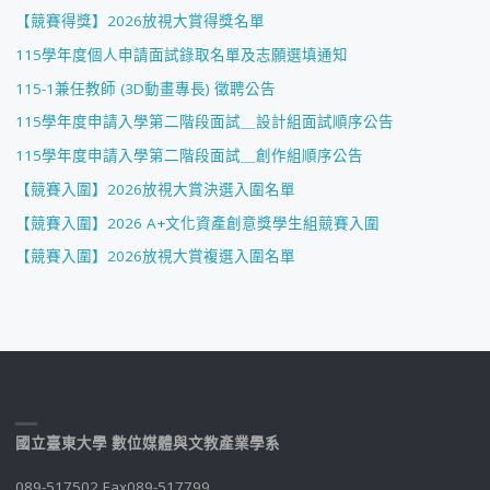
【競賽得獎】2026放視大賞得獎名單
115學年度個人申請面試錄取名單及志願選填通知
115-1兼任教師 (3D動畫專長) 徵聘公告
115學年度申請入學第二階段面試＿設計組面試順序公告
115學年度申請入學第二階段面試＿創作組順序公告
【競賽入圍】2026放視大賞決選入圍名單
【競賽入圍】2026 A+文化資產創意獎學生組競賽入圍
【競賽入圍】2026放視大賞複選入圍名單
國立臺東大學 數位媒體與文教產業學系
089-517502 Fax089-517799