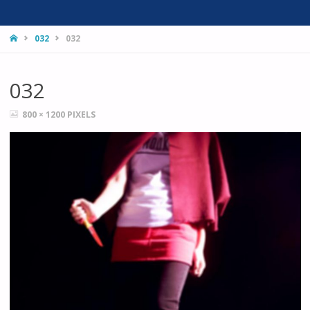
HOME
032
032
032
FULL
800 × 1200
PIXELS
SIZE