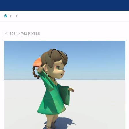
HOME
FULL
1024 × 768
PIXELS
SIZE