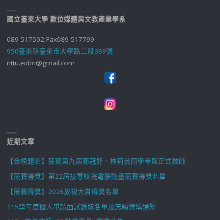
國立臺東大學 數位媒體與文教產業學系
089-517502 Fax089-517799
950臺東縣臺東市大學路二段369號
nttu.eidm@gmail.com
近期文章
【金榜題名】狂賀第九屆郭冠妤、林莉芸同學考取正式教師
【競賽得獎】第22屆技專校院電腦動畫競賽得獎名單
【競賽得獎】2026放視大賞得獎名單
115學年度個人申請面試錄取名單及志願選填通知