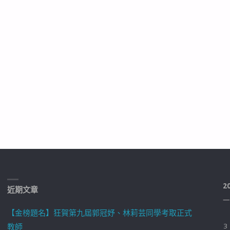
2
近期文章
一
【金榜題名】狂賀第九屆郭冠妤、林莉芸同學考取正式
教師
3