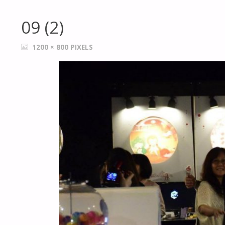
09 (2)
FULL
1200 × 800
PIXELS
SIZE