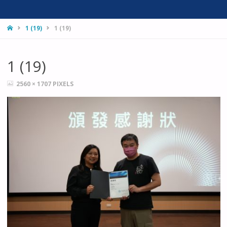
HOME
1 (19)
1 (19)
1 (19)
FULL
2560 × 1707
PIXELS
SIZE