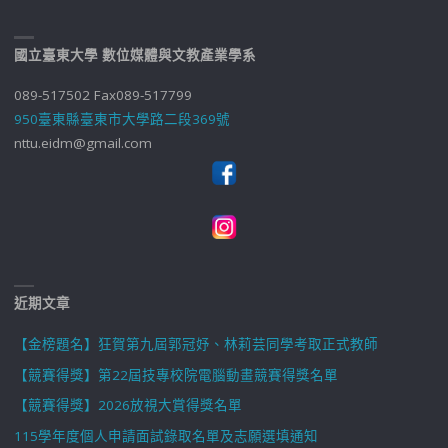
國立臺東大學 數位媒體與文教產業學系
089-517502 Fax089-517799
950臺東縣臺東市大學路二段369號
nttu.eidm@gmail.com
近期文章
【金榜題名】狂賀第九屆郭冠妤、林莉芸同學考取正式教師
【競賽得獎】第22屆技專校院電腦動畫競賽得獎名單
【競賽得獎】2026放視大賞得獎名單
115學年度個人申請面試錄取名單及志願選填通知