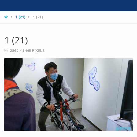
HOME
1 (21)
1 (21)
1 (21)
FULL
2560 × 1440
PIXELS
SIZE