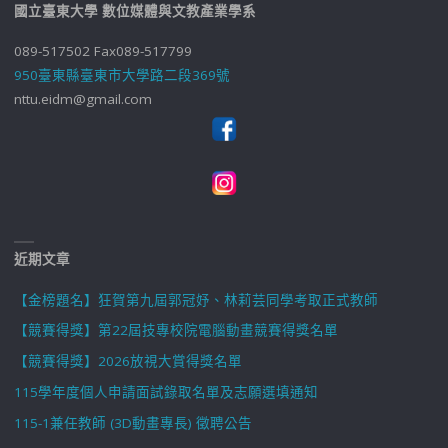
國立臺東大學 數位媒體與文教產業學系
089-517502 Fax089-517799
950臺東縣臺東市大學路二段369號
nttu.eidm@gmail.com
近期文章
【金榜題名】狂賀第九屆郭冠妤、林莉芸同學考取正式教師
【競賽得獎】第22屆技專校院電腦動畫競賽得獎名單
【競賽得獎】2026放視大賞得獎名單
115學年度個人申請面試錄取名單及志願選填通知
115-1兼任教師 (3D動畫專長) 徵聘公告