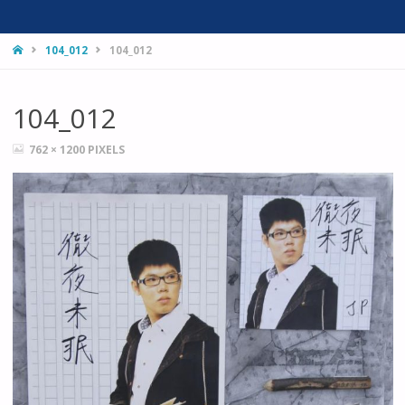
HOME
104_012
104_012
104_012
FULL
762 × 1200
PIXELS
SIZE