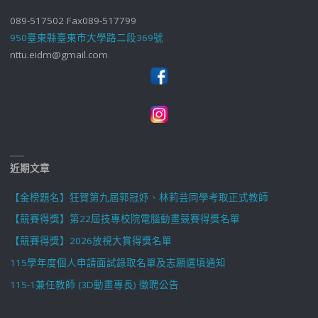
089-517502 Fax089-517799
950臺東縣臺東市大學路二段369號
nttu.eidm@gmail.com
近期文章
【金榜題名】狂賀第九屆郭冠妤、林莉芸同學考取正式教師
【競賽得獎】第22屆技專校院電腦動畫競賽得獎名單
【競賽得獎】2026放視大賞得獎名單
115學年度個人申請面試錄取名單及志願選填通知
115-1兼任教師 (3D動畫專長) 徵聘公告