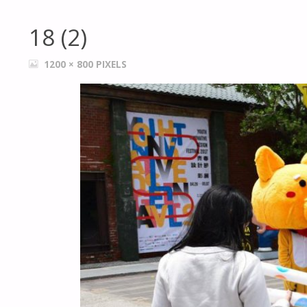
18 (2)
FULL
1200 × 800
PIXELS
SIZE