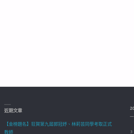
2
近期文章
一
【金榜題名】狂賀第九屆郭冠妤、林莉芸同學考取正式
教師
3