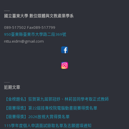
國立臺東大學 數位媒體與文教產業學系
089-517502 Fax089-517799
950臺東縣臺東市大學路二段369號
nttu.eidm@gmail.com
近期文章
【金榜題名】狂賀第九屆郭冠妤、林莉芸同學考取正式教師
【競賽得獎】第22屆技專校院電腦動畫競賽得獎名單
【競賽得獎】2026放視大賞得獎名單
115學年度個人申請面試錄取名單及志願選填通知