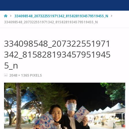
HOME
334098548_207322551971342_8158281934579519455_N
334098548_207322551971342_8158281934579519455_N
334098548_207322551971
342_815828193457951945
5_n
FULL
2048 × 1365
PIXELS
SIZE