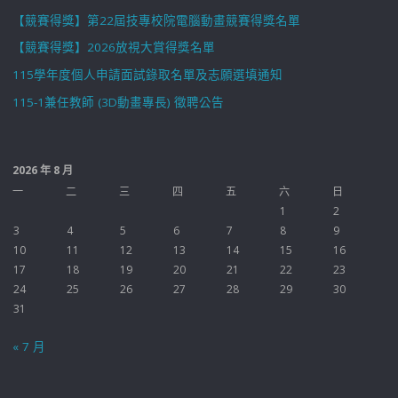
【競賽得獎】第22屆技專校院電腦動畫競賽得獎名單
【競賽得獎】2026放視大賞得獎名單
115學年度個人申請面試錄取名單及志願選填通知
115-1兼任教師 (3D動畫專長) 徵聘公告
2026 年 8 月
一
二
三
四
五
六
日
1
2
3
4
5
6
7
8
9
10
11
12
13
14
15
16
17
18
19
20
21
22
23
24
25
26
27
28
29
30
31
« 7 月