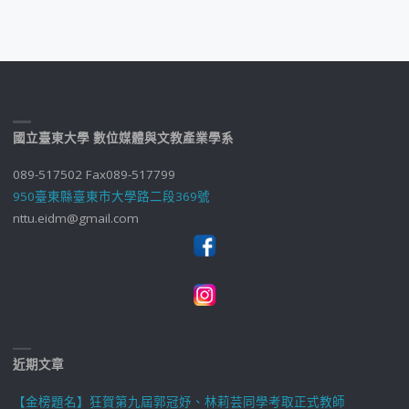
國立臺東大學 數位媒體與文教產業學系
089-517502 Fax089-517799
950臺東縣臺東市大學路二段369號
nttu.eidm@gmail.com
近期文章
【金榜題名】狂賀第九屆郭冠妤、林莉芸同學考取正式教師