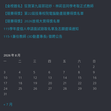
【金榜題名】狂賀第九屆郭冠妤、林莉芸同學考取正式教師
【競賽得獎】第22屆技專校院電腦動畫競賽得獎名單
【競賽得獎】2026放視大賞得獎名單
115學年度個人申請面試錄取名單及志願選填通知
115-1兼任教師 (3D動畫專長) 徵聘公告
2026 年 8 月
一
二
三
四
五
六
日
1
2
3
4
5
6
7
8
9
10
11
12
13
14
15
16
17
18
19
20
21
22
23
24
25
26
27
28
29
30
31
« 7 月