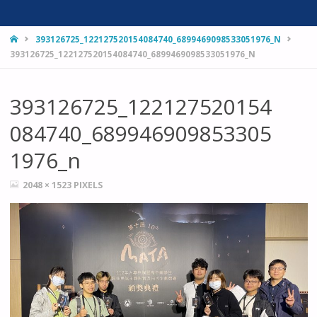
HOME
393126725_122127520154084740_6899469098533051976_N
393126725_122127520154084740_6899469098533051976_N
393126725_122127520154
084740_689946909853305
1976_n
FULL
2048 × 1523
PIXELS
SIZE