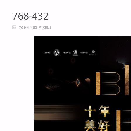
768-432
FULL
769 × 433
PIXELS
SIZE