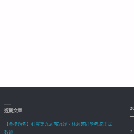
2
近期文章
一
【金榜題名】狂賀第九屆郭冠妤、林莉芸同學考取正式
教師
3